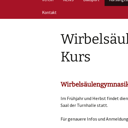
Inhalt
springen
Historie
Kontakt
Faustball
Fit Akiv
Events
Datenschutz
Handball
Ehrenabend 202
Wirbelsäul
Kurs
Wirbelsäu
Vorstand
Impressum
Tischtennis
Fitnesstag
Pilates
Sportangebot 2025/26
Kinderturntag
Kurs
Aroha
Formulare
Bezirks-und Gau
2016
YOGA-Kurs
Satzung
Fit mit mo
Wirbelsäulengymnasik 
Im Frühjahr und Herbst findet dien
Saal der Turnhalle statt.
Für genauere Infos und Anmeldung 