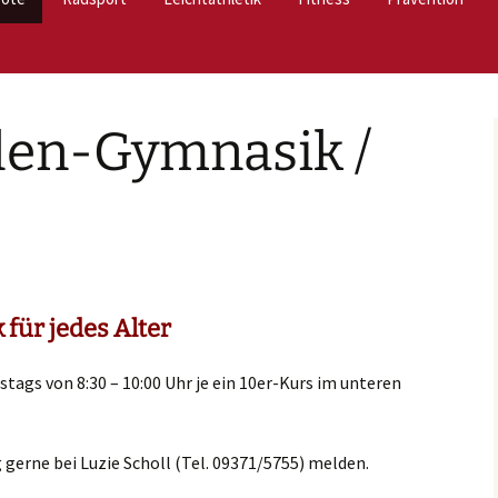
Lauffeuer
Tabata HIIT
Fit durch den W
3
en-Gymnasik /
Kinder
Nordic- Walking
Frauen Fitness
len-Gymnasik /
Jugendliche
BodyStyle
Mach mit – bleib 
Frauen Power
turnfest
Wirbelsäulen-G
Rundum Fit
dern Line Dance
für jedes Alter
stags von 8:30 – 10:00 Uhr je ein 10er-Kurs im unteren
gerne bei Luzie Scholl (Tel. 09371/5755) melden.