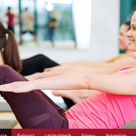
bote
Radsport
Leichtathletik
Fitness
Prävention