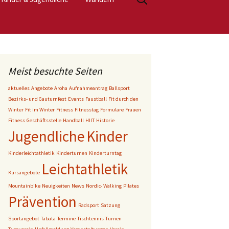
nach:
inter
Eltern-Kind-Turnen
Kinderturnen
fit
Kids in Action
Meist besuchte Seiten
aktuelles
Angebote
Aroha
Aufnahmeantrag
Ballsport
Rambazamba Kids
Bezirks- und Gauturnfest
Events
Faustball
Fit durch den
Winter
Fit im Winter
Fitness
Fitnesstag
Formulare
Frauen
ymnastik
Fitness
Geschäftsstelle
Handball
HIIT
Historie
Jugendliche
Kinder
Kinderleichtathletik
Kinderturnen
Kinderturntag
Leichtathletik
Kursangebote
Mountainbike
Neuigkeiten
News
Nordic- Walking
Pilates
Prävention
Radsport
Satzung
Sportangebot
Tabata
Termine
Tischtennis
Turnen