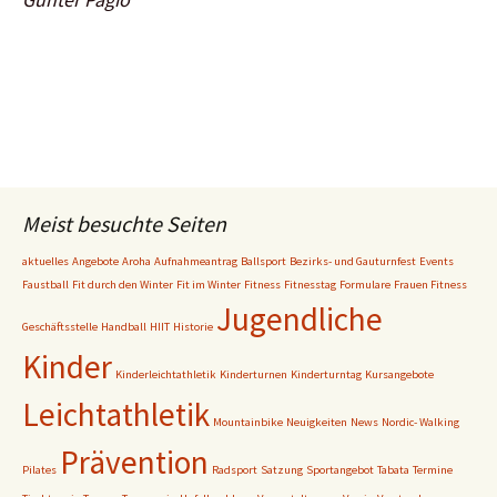
Meist besuchte Seiten
aktuelles
Angebote
Aroha
Aufnahmeantrag
Ballsport
Bezirks- und Gauturnfest
Events
Faustball
Fit durch den Winter
Fit im Winter
Fitness
Fitnesstag
Formulare
Frauen Fitness
Jugendliche
Geschäftsstelle
Handball
HIIT
Historie
Kinder
Kinderleichtathletik
Kinderturnen
Kinderturntag
Kursangebote
Leichtathletik
Mountainbike
Neuigkeiten
News
Nordic- Walking
Prävention
Pilates
Radsport
Satzung
Sportangebot
Tabata
Termine