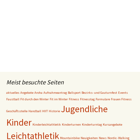
Meist besuchte Seiten
aktuelles
Angebote
Aroha
Aufnahmeantrag
Ballsport
Bezirks- und Gauturnfest
Events
Faustball
Fit durch den Winter
Fit im Winter
Fitness
Fitnesstag
Formulare
Frauen Fitness
Jugendliche
Geschäftsstelle
Handball
HIIT
Historie
Kinder
Kinderleichtathletik
Kinderturnen
Kinderturntag
Kursangebote
Leichtathletik
Mountainbike
Neuigkeiten
News
Nordic- Walking